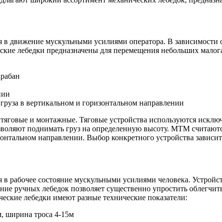
я в движение мускульными усилиями оператора. В зависимости 
еские лебедки предназначены для перемещения небольших малог
арабан
нии
груза в вертикальном и горизонтальном направлении
 тяговые и монтажные. Тяговые устройства используются исклю
озволяют поднимать груз на определенную высоту. МТМ считают
зонтальном направлении. Выбор конкретного устройства зависит
 в рабочее состояние мускульными усилиями человека. Устройст
ие ручных лебедок позволяет существенно упростить облегчить
ческие лебедки имеют разные технические показатели:
м, ширина троса 4-15м