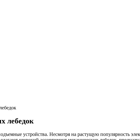
лебедок
х лебедок
одъемные устройства. Несмотря на растущую популярность элек
едлагают широкий ассортимент механических лебедок, предназн