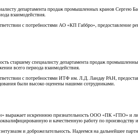
иалисту департамента продаж промышленных кранов Сергею Баск
иода взаимодействия.
тветствии с потребностями АО «КП­ Габбро», предоставление ре
ость старшему специалисту департамента продаж промышленных
жении всего периода взаимодействия.
ветствии с потребностями ИТФ им. Л.Д. Ландау РАН, предостав
удования были высоко оценены нашими сотрудниками.
йн» выражает искреннюю признательность ООО «ПК «ГПО» и ли
оквалифицированную и качественную работу по производству и 
тузиазм и доброжелательность. Надеемся на дальнейшее партн