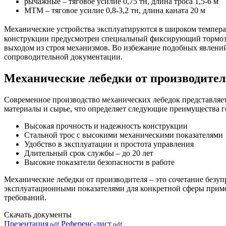
рычажные – тяговое усилие 0,75 тн, длина троса 1,5-6 м
МТМ – тяговое усилие 0,8-3,2 тн, длина каната 20 м
Механические устройства эксплуатируются в широком температу
конструкции предусмотрен специальный фиксирующий тормоз, 
выходом из строя механизмов. Во избежание подобных явлений
сопроводительной документации.
Механические лебедки от производител
Современное производство механических лебедок представляе
материалы и сырье, что определяет следующие преимущества 
Высокая прочность и надежность конструкции
Стальной трос с высокими механическими показателями
Удобство в эксплуатации и простота управления
Длительный срок службы – до 20 лет
Высокие показатели безопасности в работе
Механические лебедки от производителя – это сочетание безу
эксплуатационными показателями для конкретной сферы приме
требований.
Скачать документы
Презентация
Референс-лист
.pdf
.pdf