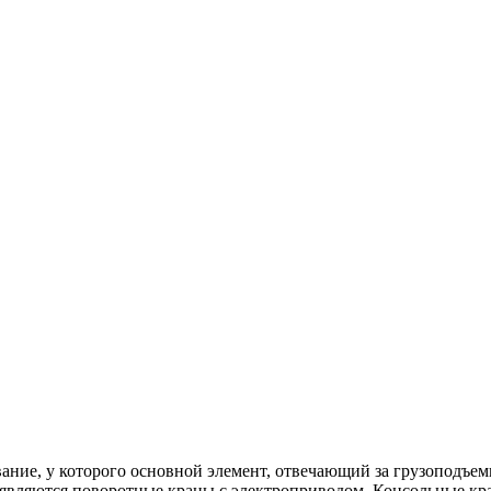
ние, у которого основной элемент, отвечающий за грузоподъемн
 являются поворотные краны с электроприводом. Консольные к