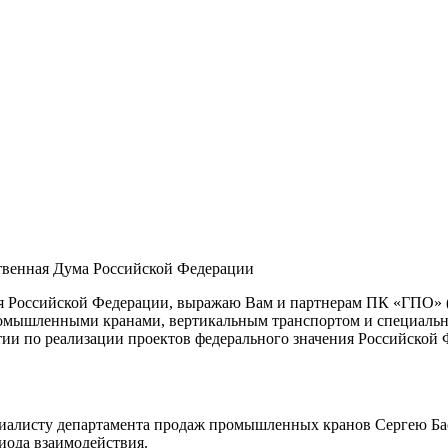
твенная Дума Российской Федерации
я Российской Федерации, выражаю Вам и партнерам ПК «ГПО» (
промышленными кранами, вертикальным транспортом и специаль
тии по реализации проектов федерального значения Российской 
иалисту департамента продаж промышленных кранов Сергею Баск
иода взаимодействия.