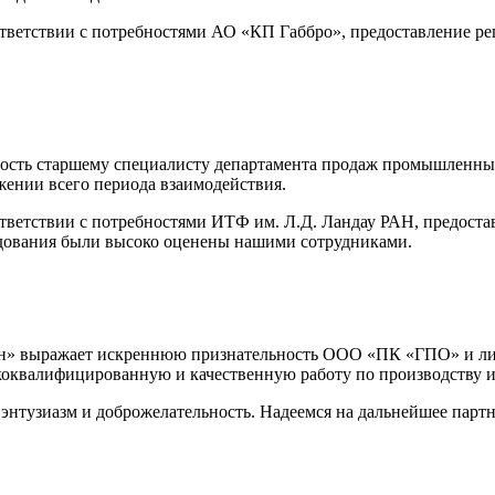
тветствии с потребностями АО «КП­ Габбро», предоставление ре
ость старшему специалисту департамента продаж промышленных
жении всего периода взаимодействия.
ветствии с потребностями ИТФ им. Л.Д. Ландау РАН, предостав
удования были высоко оценены нашими сотрудниками.
йн» выражает искреннюю признательность ООО «ПК «ГПО» и ли
оквалифицированную и качественную работу по производству и 
тузиазм и доброжелательность. Надеемся на дальнейшее партн