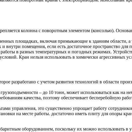
акрепляется колонна с поворотным элементом (консолью). Основа
енных площадках, включая примыкающие к зданиям области, а та
и внутри помещения, если есть достаточное пространство для 
я работы в разных температурных и погодных режимах. Устройс
словий. Кран нельзя использовать в химически агрессивных ус
торое разработано с учетом развития технологий в области про
рузоподъемности – до 10 тонн, может использоваться как на н
ребованиям качества, поэтому обеспечивает бесперебойную рабо
тами управления, это существенно упрощает работу сотруднико
ановки на месте работы. достаточно иметь плиту для опоры кра
аритным оборудованием, поскольку их можно использовать в у