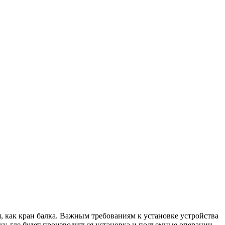
, как кран балка. Важным требованиям к установке устройства
у, где будет производиться установка и подъемные операции.