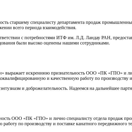
ость старшему специалисту департамента продаж промышленных
жении всего периода взаимодействия.
ветствии с потребностями ИТФ им. Л.Д. Ландау РАН, предостав
удования были высоко оценены нашими сотрудниками.
йн» выражает искреннюю признательность ООО «ПК «ГПО» и ли
оквалифицированную и качественную работу по производству и 
тузиазм и доброжелательность. Надеемся на дальнейшее партн
ость ООО «ПК «ГПО» и лично специалисту отдела продаж про
работу по производству и поставке канатного передвижного те