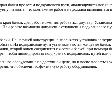
 кран балки пролетам подкранового пути, анализируются все кон
едует учитывать, что монтажные работы не должны выполняться 
кран балки. Для работ может потребоваться двутавр. Установка
м. При работе возможно допущение отклонения подкранового пут
алки. На несущей конструкции выполняется установка электриче
ойства. На подкрановые пути устанавливаются концевые балки. П
ки, второй конец соединяется с жесткой балкой при помощи бо
ры, чтобы ликвидировать сход крана с подкрановых путей или о
твенное оборудование по доступной цене, но и воспользоваться
время, что обеспечит эффективную работу оборудования.