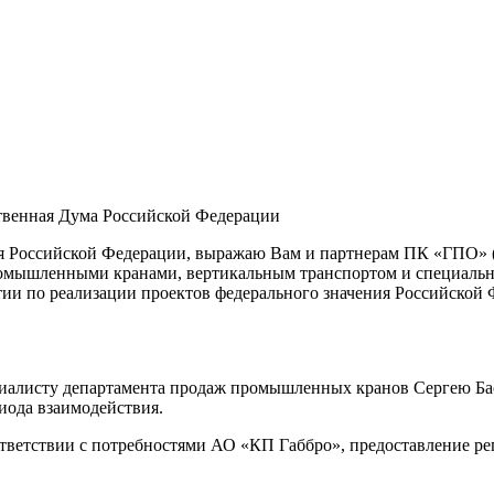
твенная Дума Российской Федерации
я Российской Федерации, выражаю Вам и партнерам ПК «ГПО» (
промышленными кранами, вертикальным транспортом и специаль
тии по реализации проектов федерального значения Российской 
иалисту департамента продаж промышленных кранов Сергею Баск
иода взаимодействия.
тветствии с потребностями АО «КП­ Габбро», предоставление ре