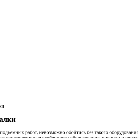
ки
балки
подъемных работ, невозможно обойтись без такого оборудования
ают конструктивные особенности оборудования, оценили площадк