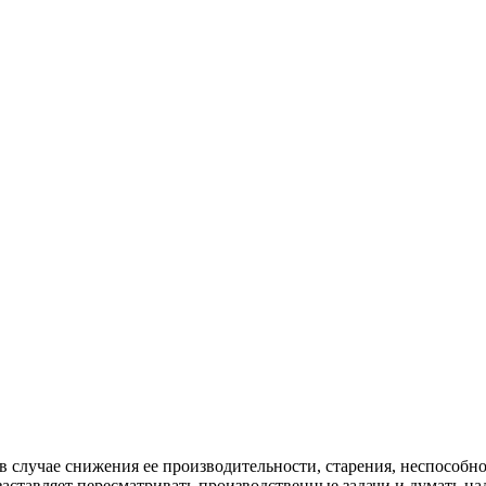
 случае снижения ее производительности, старения, неспособн
 заставляет пересматривать производственные задачи и думать 