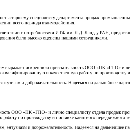
ость старшему специалисту департамента продаж промышленных
жении всего периода взаимодействия.
ветствии с потребностями ИТФ им. Л.Д. Ландау РАН, предостав
удования были высоко оценены нашими сотрудниками.
йн» выражает искреннюю признательность ООО «ПК «ГПО» и ли
оквалифицированную и качественную работу по производству и 
тузиазм и доброжелательность. Надеемся на дальнейшее партн
ость ООО «ПК «ГПО» и лично специалисту отдела продаж про
работу по производству и поставке канатного передвижного те
 энтузиазм и доброжелательность. Надеемся на дальнейшее па