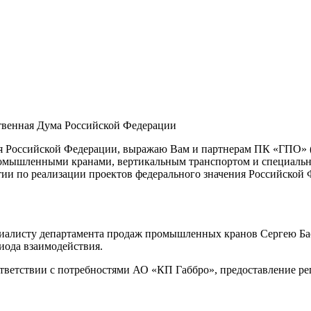
твенная Дума Российской Федерации
я Российской Федерации, выражаю Вам и партнерам ПК «ГПО» (
промышленными кранами, вертикальным транспортом и специаль
тии по реализации проектов федерального значения Российской 
иалисту департамента продаж промышленных кранов Сергею Баск
иода взаимодействия.
тветствии с потребностями АО «КП­ Габбро», предоставление ре