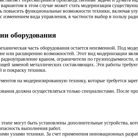
 вариантом в этом случае может стать модернизация существующ
ть повысить функциональные возможности техники, включая улу
 изменением вида управления, в частности выбор в пользу ради
ии оборудования
механическая часть оборудования остается неизменной. Под мо
мене или расширению возможностей. Этот вид модернизации явл
 радиоуправление краном, ограничители по грузоподъемности, п
ющей заменой металлических составляющих. Эти работы требую
й и покраску техники.
кументов на модернизированную технику, которые требуется зар
ования должна осуществляться только специалистами. После пр
 этапе могут быть установлены дополнительные устройства, кото
опасность выполнения работ.
кими узлами техники. За счет применения инновационных разраб