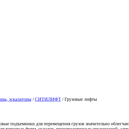
оры, эскалаторы
/
СИТИЛИФТ
/
Грузовые лифты
зовые подъемники для перемещения грузов значительно облегча
ля торговых фирм, складов, производстенных организаций, ад