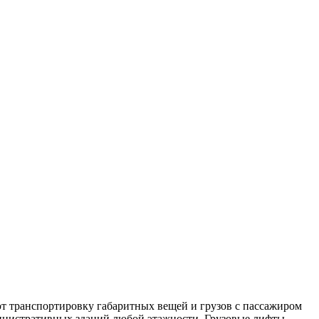
ют транспортировку габаритных вещей и грузов с пассажиром
министративных зданий любой этажности. Грузовые лифты