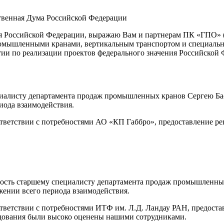
твенная Дума Российской Федерации
я Российской Федерации, выражаю Вам и партнерам ПК «ГПО» (
промышленными кранами, вертикальным транспортом и специаль
тии по реализации проектов федерального значения Российской 
иалисту департамента продаж промышленных кранов Сергею Баск
иода взаимодействия.
тветствии с потребностями АО «КП­ Габбро», предоставление ре
ость старшему специалисту департамента продаж промышленных
жении всего периода взаимодействия.
ветствии с потребностями ИТФ им. Л.Д. Ландау РАН, предостав
удования были высоко оценены нашими сотрудниками.