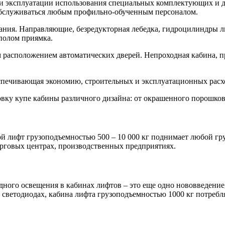
ри эксплуатации использования специальных комплектующих и 
обслуживаться любым профильно-обученным персоналом.
ния. Направляющие, безредукторная лебедка, гидроцилиндры ли
полом приямка.
расположением автоматических дверей. Непроходная кабина, про
еспечивающая экономию, строительных и эксплуатационных расх
ку купе кабины различного дизайна: от окрашенного порошково
 лифт грузоподъемностью 500 – 10 000 кг поднимает любой гру
орговых центрах, производственных предприятиях.
одного освещения в кабинах лифтов – это еще одно нововведен
светодиодах, кабина лифта грузоподъемностью 1000 кг потребляе