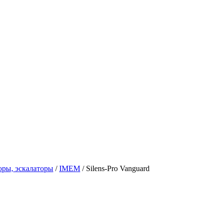
оры, эскалаторы
/
IMEM
/
Silens-Pro Vanguard