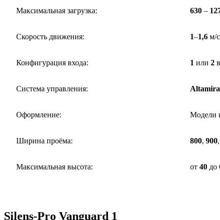
Максимальная загрузка:
630
–
12
Скорость движения:
1
–
1,6
м/с
Конфигурация входа:
1
или
2
в
Система управления:
Altamira
Оформление:
Модели 
Ширина проёма:
800
,
900
Максимальная высота:
от
40
до
Silens-Pro Vanguard 1