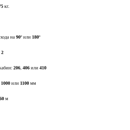
75
кг.
хода на
90
º или
180
º
 2
кабин:
206
,
406
или
410
,
1000
или
1100
мм
60
м