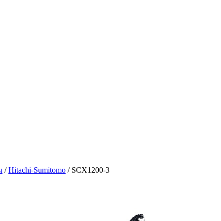
ы
/
Hitachi-Sumitomo
/
SCX1200-3