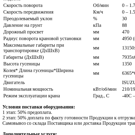
Скорость поворота
Об/мин
0 – 1.
Скорость передвижения
Км/ч
0 – 1.
Преодолеваемый уклон
%
30
Давление на грунт
кПа
88
Дорожный просвет
мм
470
Радиус поворота крановой установки
мм
4950 
Максимальные габариты при
мм
13150
транспортировке (ДхШхВ)
Габариты (ДхШхВ)
мм
7935х
Высота гусеницы
мм
1350
Колея* Длина гусеницы*Ширина
мм
6365*
гусеницы
Двигатель
ISUZ
Номинальная мощность
кВт/об/мин
210/1
Режим эксплуатации крана
Град., С
-40С 
Условия поставки оборудования:
1 этап: 50% предоплата.
2 этап: 50% доплата по факту готовности Продукции к отгрузке
Самовывоз со склада Поставщика или доставка Продукции тра
Дополнительные услуги: