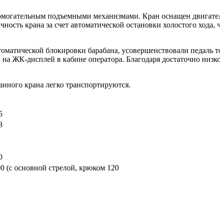
огательным подъемными механизмами. Кран оснащен двигателем
ность крана за счет автоматической остановки холостого хода,
томатической блокировки барабана, усовершенствовали педаль т
а ЖК-дисплей в кабине оператора. Благодаря достаточно низко
анного крана легко транспортируются.
5
8
0
00 (с основной стрелой, крюком 120