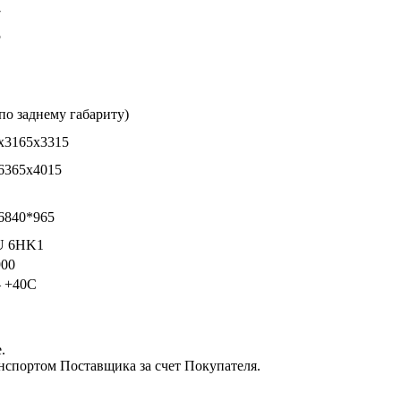
7
5
(по заднему габариту)
х3165х3315
6365х4015
6840*965
U 6HK1
900
– +40С
.
нспортом Поставщика за счет Покупателя.