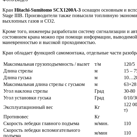
Кран
Hitachi-
Sumitomo
SCX
1200А-3
оснащен основным и вспом
Stage IIIB. Производители также повысили топливную экономич
выхлопных газов и СО2.
Кроме того, инженеры разработали систему сигнализации и ав
состоянием крана можно при помощи информации, выводимой н
маневренностью и высокой проходимостью.
Кран обладает функцией самомонтажа, отдельные части разобр
Максимальная грузоподъемность / вылет
т/м
120/5
Длина стрелы
м
15 – 7
Длина гуська
м
10…2
Максимальная длина стрелы с гуськом
м
63+28
Угол наклона стрелы
Град
30-80
Угол установки гуська
Град
0/10/3
122 0
Эксплуатационный вес
Кг
т)
Противовес
Кг
Скорость лебедки главного подъема
м/мин.
110
Скорость лебедки вспомогательного
м/мин
110
подъема