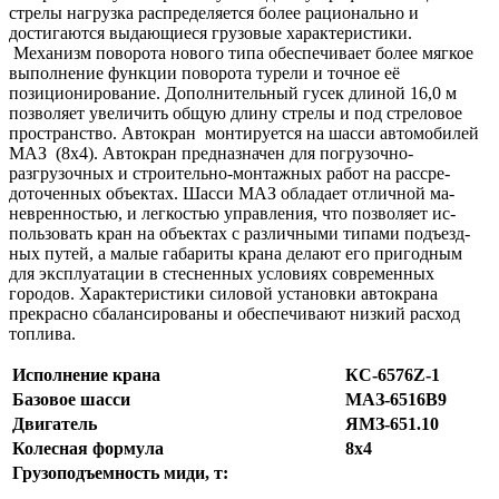
стрелы нагрузка распределяется более рационально и
достигаются выдающиеся грузовые характеристики.
Механизм поворота нового типа обеспечивает более мягкое
выполнение функции поворота турели и точное её
позиционирование. Допол­нительный гусек длиной 16,0 м
позволяет увеличить общую длину стрелы и под стреловое
пространство. Автокран монти­руется на шасси автомобилей
МАЗ (8х4). Автокран предназначен для погрузочно-
разгрузочных и строительно-монтажных работ на рассре­
доточенных объектах. Шасси МАЗ обладает отличной ма­
невренностью, и легкостью управления, что позволяет ис­
пользовать кран на объектах с различными типами подъезд­
ных путей, а малые габариты крана делают его пригодным
для эксплуатации в стеснен­ных условиях современных
городов. Характеристики силовой установки автокрана
прекрасно сбалансированы и обеспечивают низкий расход
топлива.
Исполнение крана
КС-6576Z-1
Базовое шасси
МАЗ-6516B9
Двигатель
ЯМЗ-651.10
Колесная формула
8х4
Грузоподъемность миди, т: