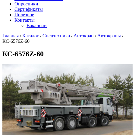
Опросники
Сертификаты
Полезное
Контакты
Вакансии
Главная
/
Каталог
/
Спецтехника
/
Автокран
/
Автокраны
/
КС-6576Z-60
КС-6576Z-60