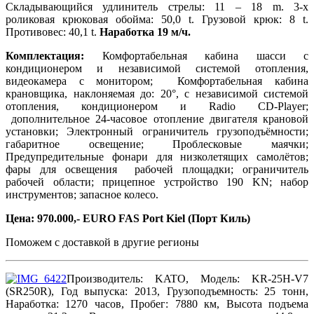
Складывающийся удлинитель стрелы: 11 – 18 m. 3-x
роликовая крюковая обойма: 50,0 t. Грузовой крюк: 8 t.
Противовес: 40,1 t.
Наработка 19 м/ч.
Комплектация:
Комфортабельная кабина шасси с
кондиционером и независимой системой отопления,
видеокамера с монитором; Комфортабельная кабина
крановщика, наклоняемая до: 20°, с независимой системой
отопления, кондиционером и Radio CD-Player;
дополнительное 24-часовое отопление двигателя крановой
установки; Электронный ограничитель грузоподъёмности;
габаритное освещение; Проблесковые маячки;
Предупредительные фонари для низколетящих самолётов;
фары для освещения рабочей площадки; ограничитель
рабочей области; прицепное устройство 190 KN; набор
инструментов; запасное колесо.
Цена: 970.000,- EURO FAS Port Kiel (Порт Киль)
Поможем с доставкой в другие регионы
Производитель: KATO, Модель: KR-25H-V7
(SR250R), Год выпуска: 2013, Грузоподъемность: 25 тонн,
Наработка: 1270 часов, Пробег: 7880 км, Высота подъема