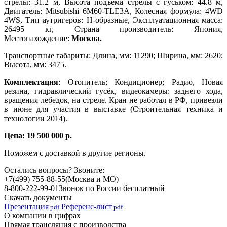
стрелы: 31.2 м, Высота подъема стрелы с гуськом: 44.8 м,
Двигатель: Mitsubishi 6M60-TLE3A, Колесная формула: 4WD
4WS, Тип аутригеров: Н-образные, Эксплуатационная масса:
26495 кг, Страна производитель: Япония,
Местонахождение:
Москва.
Транспортные габариты: Длина, мм: 11290; Ширина, мм: 2620;
Высота, мм: 3475.
Комплектация
: Отопитель; Кондиционер; Радио, Новая
резина, гидравлический гусёк, видеокамеры: заднего хода,
вращения лебедок, на стреле. Кран не работал в РФ, привезли
в июне для участия в выставке (Строительная техника и
технологии 2014).
Цена: 19 500 000 р.
Поможем с доставкой в другие регионы.
Остались вопросы? Звоните:
+7(499) 755-88-55
(Москва и МО)
8-800-222-99-01
Звонок по России бесплатный
Скачать документы
Презентация
Референс-лист
.pdf
.pdf
О компании в цифрах
Прямая трансляция с производства