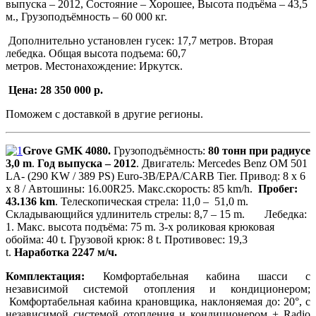
выпуска – 2012, Состояние – Хорошее, Высота подъёма – 43,5
м., Грузоподъёмность – 60 000 кг.
Дополнительно установлен гусек: 17,7 метров. Вторая
лебедка. Общая высота подъема: 60,7
метров. Местонахождение: Иркутск.
Цена: 28 350 000 р.
Поможем с доставкой в другие регионы.
Grove GMK 4080.
Грузоподъёмность:
80 тонн при радиусе
3,0 m
.
Год выпуска – 2012
. Двигатель: Mercedes Benz OM 501
LA- (290 KW / 389 PS) Euro-3B/EPA/CARB Tier. Привод: 8 х 6
х 8 / Автошины: 16.00R25. Макс.скорость: 85 km/h.
Пробег:
43.136 km
. Телескопическая стрела: 11,0 – 51,0 m.
Складывающийся удлинитель стрелы: 8,7 – 15 m. Лебедка:
1. Макс. высота подъёма: 75 m. 3-x роликовая крюковая
обойма: 40 t. Грузовой крюк: 8 t. Противовес: 19,3
t.
Наработка 2247 м/ч.
Комплектация:
Комфортабельная кабина шасси с
независимой системой отопления и кондиционером;
Комфортабельная кабина крановщика, наклоняемая до: 20°, с
независимой системой отопления и кондиционером + Radio