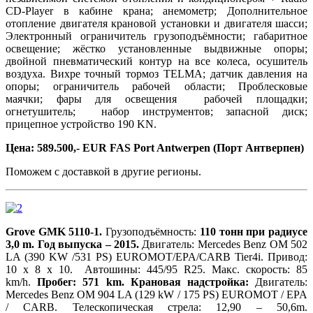
CD-Player в кабине крана; анемометр; Дополнительное
отопление двигателя крановой установки и двигателя шасси;
Электронный ограничитель грузоподъёмности; габаритное
освещение; жёстко установленные выдвижные опоры;
двойной пневматический контур на все колеса, осушитель
воздуха. Вихре точный тормоз TELMA; датчик давления на
опоры; ограничитель рабочей области; Проблесковые
маячки; фары для освещения рабочей площадки;
огнетушитель; набор инструментов; запасной диск;
прицепное устройство 190 KN.
Цена: 589.500,- EUR FAS Port Antwerpen (Порт Антверпен)
Поможем с доставкой в другие регионы.
Grove GMK 5110-1.
Грузоподъёмность:
110 тонн при радиусе
3,0 m. Год выпуска – 2015.
Двигатель: Mercedes Benz OM 502
LA (390 KW /531 PS) EUROMOT/EPA/CARB Tier4i. Привод:
10 х 8 х 10. Автошины: 445/95 R25. Макс. скорость: 85
km/h.
Пробег: 571 km.
Крановая надстройка:
Двигатель:
Mercedes Benz OM 904 LA (129 kW / 175 PS) EUROMOT / EPA
/ CARB. Телескопическая стрела: 12,90 – 50,6m.