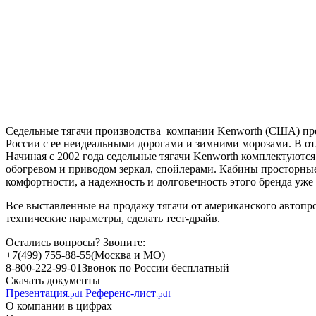
Седельные тягачи производства компании Kenworth (США) пред
России с ее неидеальными дорогами и зимними морозами. В отл
Начиная с 2002 года седельные тягачи Kenworth комплектуютс
обогревом и приводом зеркал, спойлерами. Кабины просторные
комфортности, а надежность и долговечность этого бренда уж
Все выставленные на продажу тягачи от американского автопр
технические параметры, сделать тест-драйв.
Остались вопросы? Звоните:
+7(499) 755-88-55
(Москва и МО)
8-800-222-99-01
Звонок по России бесплатный
Скачать документы
Презентация
Референс-лист
.pdf
.pdf
О компании в цифрах