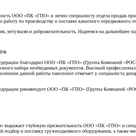
ость ООО «ПК «ГПО» и лично специалисту отдела продаж про
работу по производству и поставке канатного передвижного те
 энтузиазм и доброжелательность. Надеемся на дальнейшее па
 РФ
Федерации благодарит ООО «ПК «ГПО» (Группа Компаний «РОСКР
полного набора необходимых документов. Высокий профессионал
полнения данной работы пансионат отмечает у специалиста де
Федерации рекомендует ООО «ПК «ГПО» (Группа Компаний «РО
я» выражает глубокую признательность ООО «ПК «ГПО» и спец
й подбор и поставку грузоподъемного оборудования, а также м