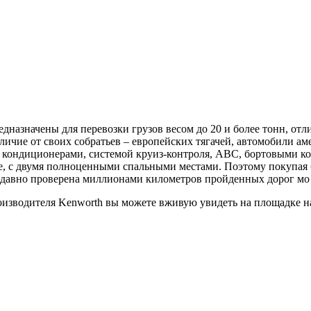
назначены для перевозки грузов весом до 20 и более тонн, от
ичие от своих собратьев – европейских тягачей, автомобили ам
я кондиционерами, системой круиз-контроля, АВС, бортовыми к
, с двумя полноценными спальными местами. Поэтому покупая б
е давно проверена миллионами километров пройденных дорог мо
оизводителя Kenworth вы можете вживую увидеть на площадке н