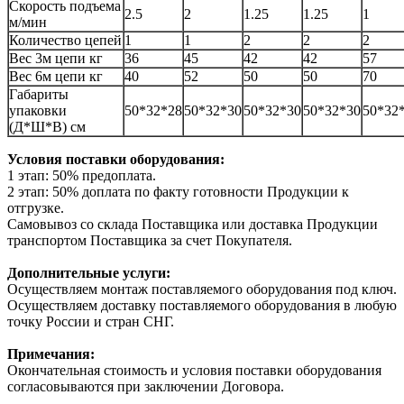
Скорость подъема
2.5
2
1.25
1.25
1
м/мин
Количество цепей
1
1
2
2
2
Вес 3м цепи кг
36
45
42
42
57
Вес 6м цепи кг
40
52
50
50
70
Габариты
упаковки
50*32*28
50*32*30
50*32*30
50*32*30
50*32
(Д*Ш*В) см
Условия поставки оборудования:
1 этап: 50% предоплата.
2 этап: 50% доплата по факту готовности Продукции к
отгрузке.
Самовывоз со склада Поставщика или доставка Продукции
транспортом Поставщика за счет Покупателя.
Дополнительные услуги:
Осуществляем монтаж поставляемого оборудования под ключ.
Осуществляем доставку поставляемого оборудования в любую
точку России и стран СНГ.
Примечания:
Окончательная стоимость и условия поставки оборудования
согласовываются при заключении Договора.