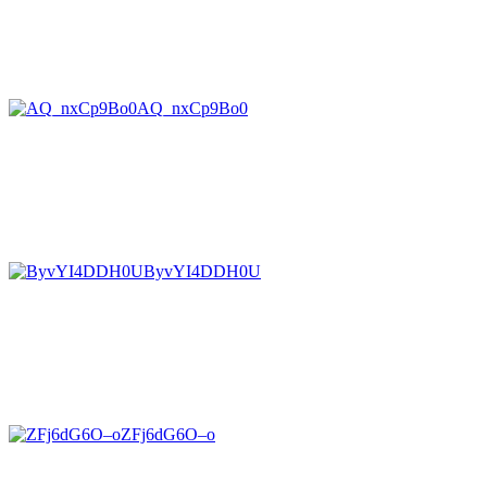
AQ_nxCp9Bo0
ByvYI4DDH0U
ZFj6dG6O–o