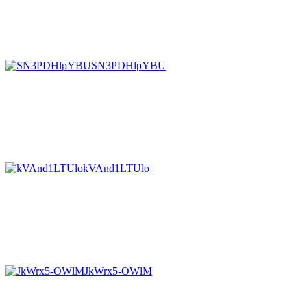
SN3PDHlpYBU
kVAnd1LTUlo
JkWrx5-OWlM