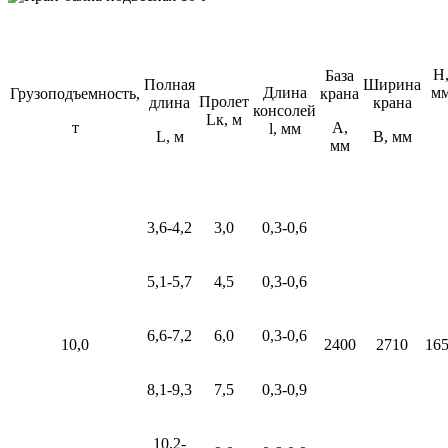
Н
База
Полная
Ширина
Длина
м
Грузоподъемность,
крана
Пролет
длина
крана
консолей
Lк, м
т
А,
l, мм
L, м
В, мм
мм
3,6-4,2
3,0
0,3-0,6
5,1-5,7
4,5
0,3-0,6
6,6-7,2
6,0
0,3-0,6
10,0
2400
2710
16
8,1-9,3
7,5
0,3-0,9
10,2-