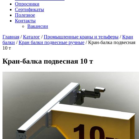
Опросники
Сертификаты
Полезное
Контакты
Вакансии
Главная
/
Каталог
/
Промышленные краны и тельферы
/
Кран
балки
/
Кран балки подвесные ручные
/
Кран-балка подвесная
10 т
Кран-балка подвесная 10 т