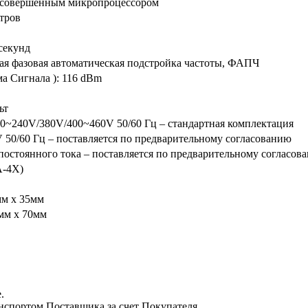
 совершенным микропроцессором
етров
секунд
ая фазовая автоматическая подстройка частоты, ФАПЧ
ма Сигнала ): 116 dBm
ьт
0~240V/380V/400~460V 50/60 Гц – стандартная комплектация
 50/60 Гц – поставляется по предварительному согласованию
 постоянного тока – поставляется по предварительному согласов
A-4X)
м x 35мм
мм x 70мм
.
нспортом Поставщика за счет Покупателя.