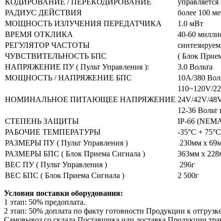
КОДИРОВАНИЕ / ПЕРЕКОДИРОВАНИЕ
управляется
РАДИУС ДЕЙСТВИЯ
более 100 м
МОЩНОСТЬ ИЗЛУЧЕНИЯ ПЕРЕДАТЧИКА
1.0 мВт
ВРЕМЯ ОТКЛИКА
40-60 милли
РЕГУЛЯТОР ЧАСТОТЫ
синтезируем
ЧУВСТВИТЕЛЬНОСТЬ БПС
( Блок Прие
НАПРЯЖЕНИЕ ПУ ( Пульт Управления ):
3.0 Вольта
МОЩНОСТЬ / НАПРЯЖЕНИЕ БПС
10A/380 Вол
110~120V/22
НОМИНАЛЬНОЕ ПИТАЮЩЕЕ НАПРЯЖЕНИЕ
24V/42V/48V
12-36 Вольт
СТЕПЕНЬ ЗАЩИТЫ
IP-66 (NEM
РАБОЧИЕ ТЕМПЕРАТУРЫ
-35°C + 75°C
РАЗМЕРЫ ПУ ( Пульт Управления )
230мм x 69м
РАЗМЕРЫ БПС ( Блок Приема Сигнала )
363мм x 228
ВЕС ПУ ( Пульт Управления )
296г
ВЕС БПС ( Блок Приема Сигнала )
2 500г
Условия поставки оборудования:
1 этап: 50% предоплата.
2 этап: 50% доплата по факту готовности Продукции к отгрузке
Самовывоз со склада Поставщика или доставка Продукции тра